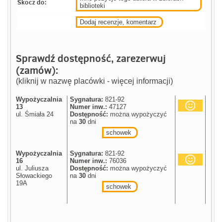
Skocz do:
biblioteki
Dodaj recenzje, komentarz
Sprawdź dostępność, zarezerwuj
(zamów):
(kliknij w nazwę placówki - więcej informacji)
Wypożyczalnia
Sygnatura:
821-92
13
Numer inw.:
47127
ul. Śmiała 24
Dostępność:
można wypożyczyć
na
30
dni
schowek
Wypożyczalnia
Sygnatura:
821-92
16
Numer inw.:
76036
ul. Juliusza
Dostępność:
można wypożyczyć
Słowackiego
na
30
dni
19A
schowek