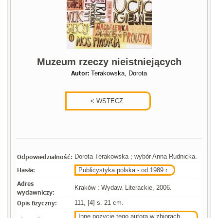
Muzeum rzeczy nieistniejących
Autor:
Terakowska, Dorota
Odpowiedzialność:
Dorota Terakowska ; wybór Anna Rudnicka.
Hasła:
Publicystyka polska - od 1989 r.
Adres
Kraków : Wydaw. Literackie, 2006.
wydawniczy:
Opis fizyczny:
111, [4] s. 21 cm.
Inne pozycje tego autora w zbiorach