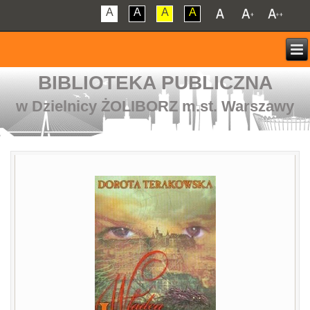
A
A
A
A
BIBLIOTEKA PUBLICZNA
w Dzielnicy ŻOLIBORZ m.st. Warszawy