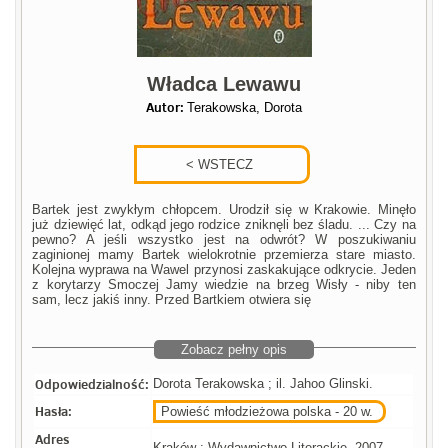
Władca Lewawu
Autor:
Terakowska, Dorota
Bartek jest zwykłym chłopcem. Urodził się w Krakowie. Minęło
już dziewięć lat, odkąd jego rodzice zniknęli bez śladu. ... Czy na
pewno? A jeśli wszystko jest na odwrót? W poszukiwaniu
zaginionej mamy Bartek wielokrotnie przemierza stare miasto.
Kolejna wyprawa na Wawel przynosi zaskakujące odkrycie. Jeden
z korytarzy Smoczej Jamy wiedzie na brzeg Wisły - niby ten
sam, lecz jakiś inny. Przed Bartkiem otwiera się
Zobacz pełny opis
Odpowiedzialność:
Dorota Terakowska ; il. Jahoo Glinski.
Hasła:
Powieść młodzieżowa polska - 20 w.
Adres
Kraków : Wydawnictwo Literackie, 2007.