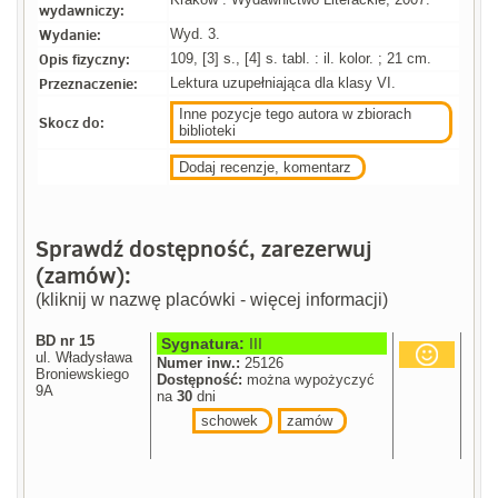
wydawniczy:
Wydanie:
Wyd. 3.
Opis fizyczny:
109, [3] s., [4] s. tabl. : il. kolor. ; 21 cm.
Przeznaczenie:
Lektura uzupełniająca dla klasy VI.
Inne pozycje tego autora w zbiorach
Skocz do:
biblioteki
Dodaj recenzje, komentarz
Sprawdź dostępność, zarezerwuj
(zamów):
(kliknij w nazwę placówki - więcej informacji)
BD nr 15
Sygnatura:
III
ul. Władysława
Numer inw.:
25126
Broniewskiego
Dostępność:
można wypożyczyć
9A
na
30
dni
schowek
zamów