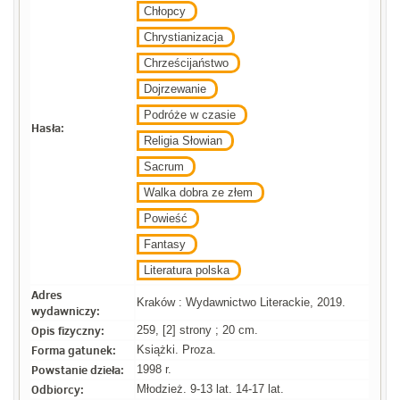
Chłopcy
Chrystianizacja
Chrześcijaństwo
Dojrzewanie
Podróże w czasie
Hasła:
Religia Słowian
Sacrum
Walka dobra ze złem
Powieść
Fantasy
Literatura polska
Adres
Kraków : Wydawnictwo Literackie, 2019.
wydawniczy:
Opis fizyczny:
259, [2] strony ; 20 cm.
Forma gatunek:
Książki. Proza.
Powstanie dzieła:
1998 r.
Odbiorcy:
Młodzież. 9-13 lat. 14-17 lat.