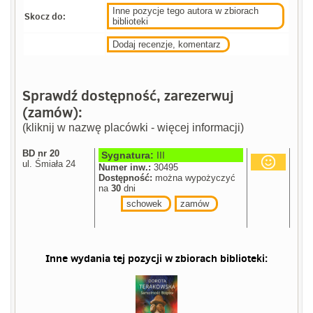
Inne pozycje tego autora w zbiorach
Skocz do:
biblioteki
Dodaj recenzje, komentarz
Sprawdź dostępność, zarezerwuj
(zamów):
(kliknij w nazwę placówki - więcej informacji)
BD nr 20
Sygnatura:
III
ul. Śmiała 24
Numer inw.:
30495
Dostępność:
można wypożyczyć
na
30
dni
schowek
zamów
Inne wydania tej pozycji w zbiorach biblioteki: