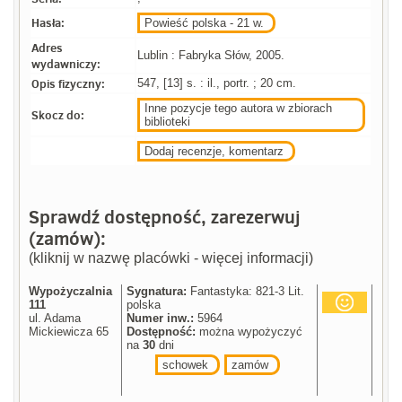
Hasła:
Powieść polska - 21 w.
Adres
Lublin : Fabryka Słów, 2005.
wydawniczy:
Opis fizyczny:
547, [13] s. : il., portr. ; 20 cm.
Inne pozycje tego autora w zbiorach
Skocz do:
biblioteki
Dodaj recenzje, komentarz
Sprawdź dostępność, zarezerwuj
(zamów):
(kliknij w nazwę placówki - więcej informacji)
Wypożyczalnia
Sygnatura:
Fantastyka: 821-3 Lit.
111
polska
ul. Adama
Numer inw.:
5964
Mickiewicza 65
Dostępność:
można wypożyczyć
na
30
dni
schowek
zamów