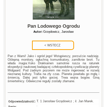
Pan Lodowego Ogrodu
Autor:
Grzędowicz, Jarosław
Pan z Wami! Jako i ogród jego! Wstąpiwszy, porzućcie nadzieję.
Oślepną monitory, ogłuchną komunikatory, zamilknie broń. Tu
włada magia.Vuko Drakkainen samotnie rusza na ratunek
ekspedycji naukowej badającej człekopodobną cywilizację planety
Midgaard. Pod żadnym pozorem nie może ingerować w rozwój
nieznanej kultury. Trafia na zły czas. Planeta powitała go mgłą i
śmiercią. Dalej jest tylko gorzej. Trwa wojna bogów. Giną
śmiertelnicy. Odwieczne reguły zostały złamane.
Odpowiedzialność:
T. 1 Jarosław Grzędowicz ; il. Jan Marek.
Seria:
;