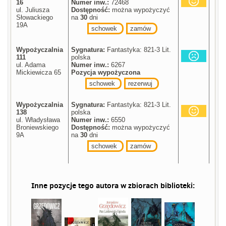
16
Numer inw.:
72468
ul. Juliusza
Dostępność:
można wypożyczyć
Słowackiego
na
30
dni
19A
schowek
zamów
Wypożyczalnia
Sygnatura:
Fantastyka: 821-3 Lit.
111
polska
ul. Adama
Numer inw.:
6267
Mickiewicza 65
Pozycja wypożyczona
schowek
rezerwuj
Wypożyczalnia
Sygnatura:
Fantastyka: 821-3 Lit.
138
polska
ul. Władysława
Numer inw.:
6550
Broniewskiego
Dostępność:
można wypożyczyć
9A
na
30
dni
schowek
zamów
Inne pozycje tego autora w zbiorach biblioteki: