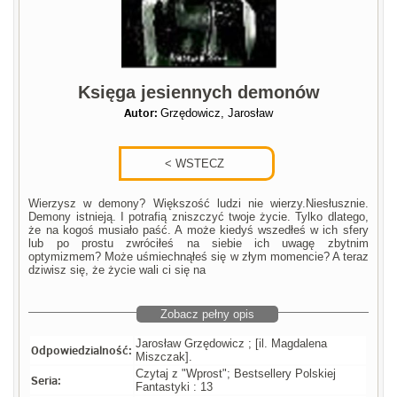
Księga jesiennych demonów
Autor:
Grzędowicz, Jarosław
Wierzysz w demony? Większość ludzi nie wierzy.Niesłusznie.
Demony istnieją. I potrafią zniszczyć twoje życie. Tylko dlatego,
że na kogoś musiało paść. A może kiedyś wszedłeś w ich sfery
lub po prostu zwróciłeś na siebie ich uwagę zbytnim
optymizmem? Może uśmiechnąłeś się w złym momencie? A teraz
dziwisz się, że życie wali ci się na
Zobacz pełny opis
Jarosław Grzędowicz ; [il. Magdalena
Odpowiedzialność:
Miszczak].
Czytaj z "Wprost"; Bestsellery Polskiej
Seria:
Fantastyki : 13