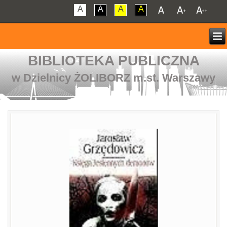
A
A
A
A
BIBLIOTEKA PUBLICZNA
w Dzielnicy ŻOLIBORZ m.st. Warszawy