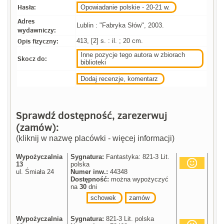
Hasła:
Opowiadanie polskie - 20-21 w.
Adres
Lublin : "Fabryka Słów", 2003.
wydawniczy:
Opis fizyczny:
413, [2] s. : il. ; 20 cm.
Inne pozycje tego autora w zbiorach
Skocz do:
biblioteki
Dodaj recenzje, komentarz
Sprawdź dostępność, zarezerwuj
(zamów):
(kliknij w nazwę placówki - więcej informacji)
Wypożyczalnia
Sygnatura:
Fantastyka: 821-3 Lit.
13
polska
ul. Śmiała 24
Numer inw.:
44348
Dostępność:
można wypożyczyć
na
30
dni
schowek
zamów
Wypożyczalnia
Sygnatura:
821-3 Lit. polska