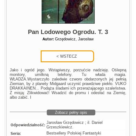
Pan Lodowego Ogrodu. T. 3
Autor:
Grzędowicz, Jarosław
Jako i ogród jego. Wstąpiwszy, porzućcie nadzieję. Oślepną
monitory, umilkną telefony. Tu włada magia.
WŁADZA.Wystarczyło zaledwie czworo obdarzonych jej pełnią
Ziemian, by z planety Midgaard uczynić prawdziwe piekło. VUKO
DRAKKAINEN... Podąża śladami ich przerażającego szaleństwa.
Z misją: Zlikwidować! Wsadzić do promu i odesłać na Ziemię,
albo zabić. I
Zobacz pełny opis
Jarosław Grzędowicz ; il. Daniel
Odpowiedzialność:
Grzeszkiewicz.
Seria:
Bestsellery Polskiej Fantastyki