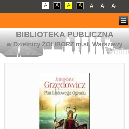
A
A
A
A
BIBLIOTEKA PUBLICZNA
w Dzielnicy ŻOLIBORZ m.st. Warszawy