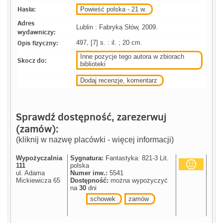
Hasła:
Powieść polska - 21 w.
Adres
Lublin : Fabryka Słów, 2009.
wydawniczy:
Opis fizyczny:
497, [7] s. : il. ; 20 cm.
Inne pozycje tego autora w zbiorach
Skocz do:
biblioteki
Dodaj recenzje, komentarz
Sprawdź dostępność, zarezerwuj
(zamów):
(kliknij w nazwę placówki - więcej informacji)
Wypożyczalnia
Sygnatura:
Fantastyka: 821-3 Lit.
111
polska
ul. Adama
Numer inw.:
5541
Mickiewicza 65
Dostępność:
można wypożyczyć
na
30
dni
schowek
zamów