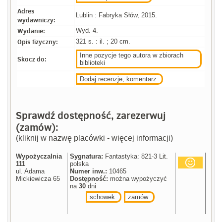
Adres
Lublin : Fabryka Słów, 2015.
wydawniczy:
Wydanie:
Wyd. 4.
Opis fizyczny:
321 s. : il. ; 20 cm.
Inne pozycje tego autora w zbiorach
Skocz do:
biblioteki
Dodaj recenzje, komentarz
Sprawdź dostępność, zarezerwuj
(zamów):
(kliknij w nazwę placówki - więcej informacji)
Wypożyczalnia
Sygnatura:
Fantastyka: 821-3 Lit.
111
polska
ul. Adama
Numer inw.:
10465
Mickiewicza 65
Dostępność:
można wypożyczyć
na
30
dni
schowek
zamów