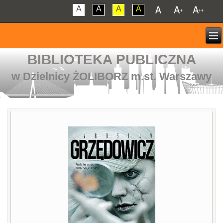
A
A
A
A
BIBLIOTEKA PUBLICZNA
w Dzielnicy ŻOLIBORZ m.st. Warszawy