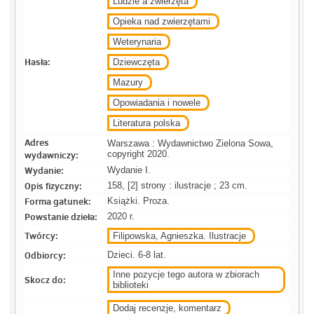
Ludzie a zwierzęta
Opieka nad zwierzętami
Weterynaria
Hasła:
Dziewczęta
Mazury
Opowiadania i nowele
Literatura polska
Adres
Warszawa : Wydawnictwo Zielona Sowa,
wydawniczy:
copyright 2020.
Wydanie:
Wydanie I.
Opis fizyczny:
158, [2] strony : ilustracje ; 23 cm.
Forma gatunek:
Książki. Proza.
Powstanie dzieła:
2020 r.
Twórcy:
Filipowska, Agnieszka. Ilustracje
Odbiorcy:
Dzieci. 6-8 lat.
Inne pozycje tego autora w zbiorach
Skocz do:
biblioteki
Dodaj recenzje, komentarz