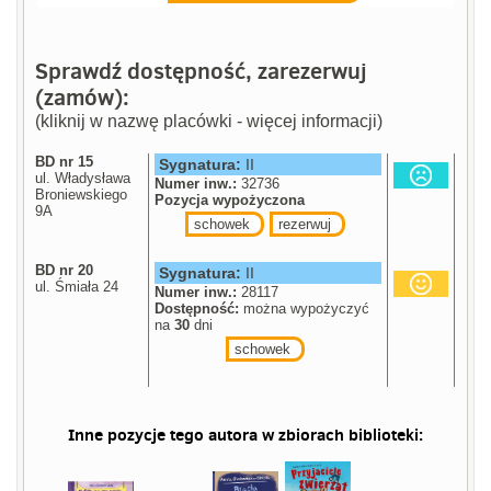
Sprawdź dostępność, zarezerwuj
(zamów):
(kliknij w nazwę placówki - więcej informacji)
BD nr 15
Sygnatura:
II
ul. Władysława
Numer inw.:
32736
Broniewskiego
Pozycja wypożyczona
9A
schowek
rezerwuj
BD nr 20
Sygnatura:
II
ul. Śmiała 24
Numer inw.:
28117
Dostępność:
można wypożyczyć
na
30
dni
schowek
Inne pozycje tego autora w zbiorach biblioteki: