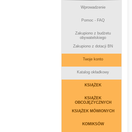
Wprowadzenie
Pomoc - FAQ
Zakupiono z budżetu
obywatelskiego
Zakupiono z dotacji BN
Twoje konto
Katalog okładkowy
KSIĄŻEK
KSIĄŻEK
OBCOJĘZYCZNYCH
KSIĄŻEK MÓWIONYCH
KOMIKSÓW