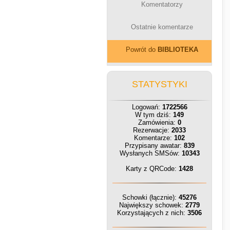
Komentatorzy
Ostatnie komentarze
Powrót do
BIBLIOTEKA
STATYSTYKI
Logowań:
1722566
W tym dziś:
149
Zamówienia:
0
Rezerwacje:
2033
Komentarze:
102
Przypisany awatar:
839
Wysłanych SMSów:
10343
Karty z QRCode:
1428
Schowki (łącznie):
45276
Największy schowek:
2779
Korzystających z nich:
3506