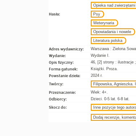
Opieka nad zwierzętami
Hasła:
Psy
Weterynaria
Opowiadania i nowele
Literatura polska
Adres wydawniczy:
Warszawa : Zielona Sowa,
Wydanie:
Wydanie I.
Opis fizyczny:
46, [2] strony : ilustracje
Forma gatunek:
Książki. Proza.
Powstanie dzieła:
2024 r.
Twórcy:
Filipowska, Agnieszka. I
Przeznaczenie:
Wiek: 4+.
Odbiorcy:
Dzieci. 0-5 lat. 6-8 lat.
Skocz do:
Inne pozycje tego autora
Dodaj recenzje, koment