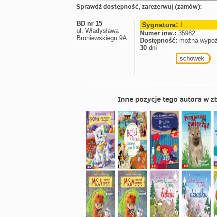
Sprawdź dostępność, zarezerwuj (zamów):
BD nr 15
Sygnatura:
I
ul. Władysława
Numer inw.:
35982
Broniewskiego 9A
Dostępność:
można wypoż
30
dni
schowek
Inne pozycje tego autora w zb