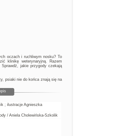
nych oczach i ruchliwym nosku? To
ić klinikę weterynaryjną. Razem
. Sprawdź, jakie przygody czekają
ty, psiaki nie do końca znają się na
opis
k ; ilustracje Agnieszka
gody / Aniela Cholewińska-Szkolik