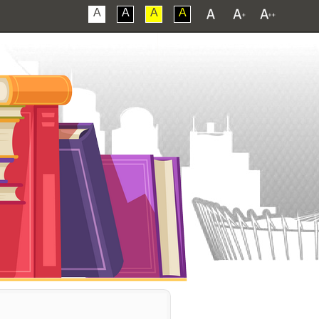
A
A
A
A