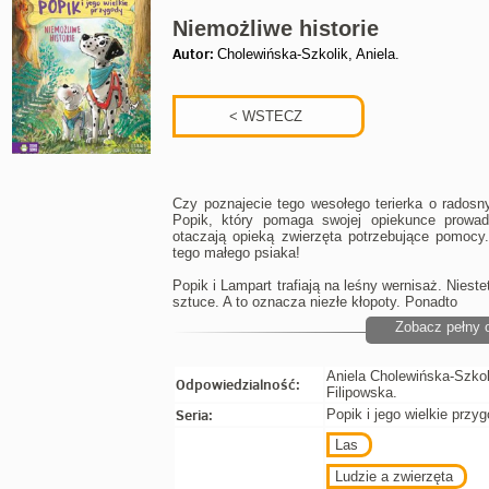
Niemożliwe historie
Autor:
Cholewińska-Szkolik, Aniela.
Czy poznajecie tego wesołego terierka o rados
Popik, który pomaga swojej opiekunce prowadz
otaczają opieką zwierzęta potrzebujące pomocy
tego małego psiaka!
Popik i Lampart trafiają na leśny wernisaż. Nieste
sztuce. A to oznacza niezłe kłopoty. Ponadto
Zobacz pełny 
Aniela Cholewińska-Szkoli
Odpowiedzialność:
Filipowska.
Seria:
Popik i jego wielkie przy
Las
Ludzie a zwierzęta