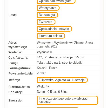
Opieka nad zwierzętami
Weterynarze
Hasła:
Dziewczęta
Zwierzęta
Opowiadania i nowele
Literatura polska
Adres
Warszawa : Wydawnictwo Zielona Sowa,
wydawniczy:
copyright 2019.
Wydanie:
Wydanie II.
Opis fizyczny:
142, [2] strony : ilustracje ; 25 cm.
Uwagi:
Tekst także na 2. stronie okładki.
Forma gatunek:
Książki. Proza.
Powstanie dzieła:
2018 r.
Twórcy:
Filipowska, Agnieszka. Ilustracje
Przeznaczenie:
Wiek: 4+.
Odbiorcy:
Dzieci. 0-5 lat. 6-8 lat.
Inne pozycje tego autora w zbiorach
Skocz do:
biblioteki