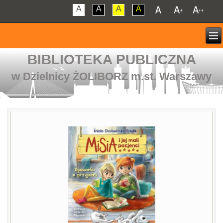
A
A
A
A
BIBLIOTEKA PUBLICZNA
w Dzielnicy ŻOLIBORZ m.st. Warszawy