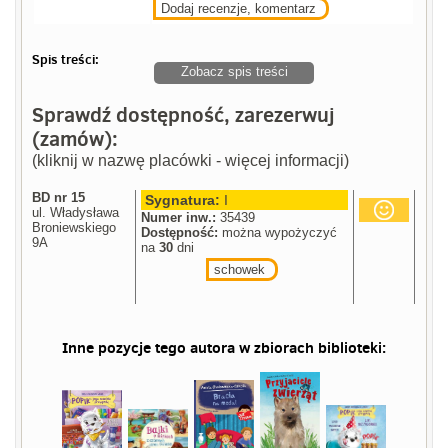
Dodaj recenzje, komentarz
Spis treści:
Zobacz spis treści
Sprawdź dostępność, zarezerwuj
(zamów):
(kliknij w nazwę placówki - więcej informacji)
BD nr 15
Sygnatura:
I
ul. Władysława
Numer inw.:
35439
Broniewskiego
Dostępność:
można wypożyczyć
9A
na
30
dni
schowek
Inne pozycje tego autora w zbiorach biblioteki: