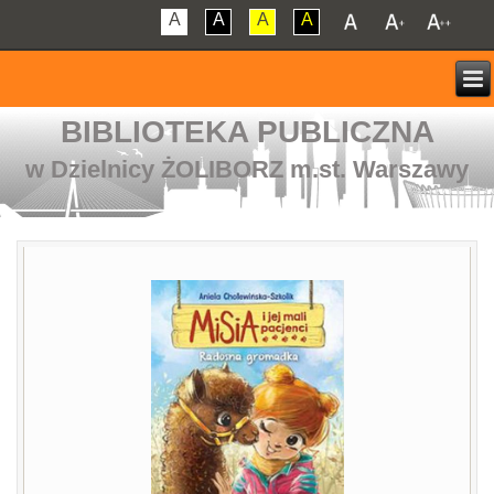
A
A
A
A
BIBLIOTEKA PUBLICZNA
w Dzielnicy ŻOLIBORZ m.st. Warszawy