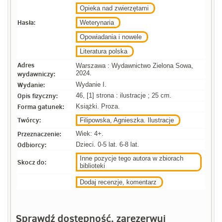
Opieka nad zwierzętami
Hasła:
Weterynaria
Opowiadania i nowele
Literatura polska
Adres
Warszawa : Wydawnictwo Zielona Sowa,
wydawniczy:
2024.
Wydanie:
Wydanie I.
Opis fizyczny:
46, [1] strona : ilustracje ; 25 cm.
Forma gatunek:
Książki. Proza.
Twórcy:
Filipowska, Agnieszka. Ilustracje
Przeznaczenie:
Wiek: 4+.
Odbiorcy:
Dzieci. 0-5 lat. 6-8 lat.
Inne pozycje tego autora w zbiorach
Skocz do:
biblioteki
Dodaj recenzje, komentarz
Sprawdź dostępność, zarezerwuj