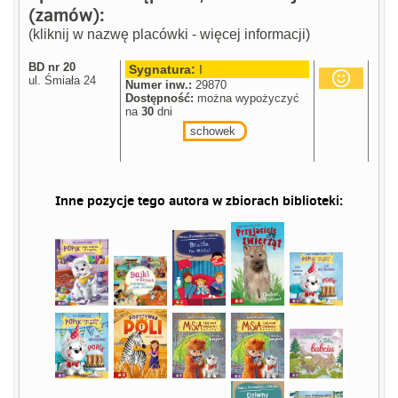
(zamów):
(kliknij w nazwę placówki - więcej informacji)
BD nr 20
Sygnatura:
I
ul. Śmiała 24
Numer inw.:
29870
Dostępność:
można wypożyczyć
na
30
dni
schowek
Inne pozycje tego autora w zbiorach biblioteki: