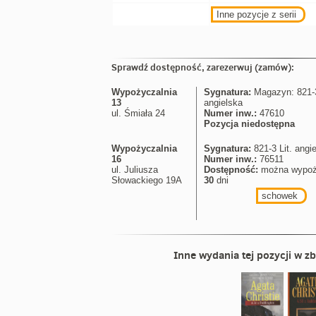
Inne pozycje z serii
Sprawdź dostępność, zarezerwuj (zamów):
Wypożyczalnia
Sygnatura:
Magazyn: 821-3
13
angielska
ul. Śmiała 24
Numer inw.:
47610
Pozycja niedostępna
Wypożyczalnia
Sygnatura:
821-3 Lit. angi
16
Numer inw.:
76511
ul. Juliusza
Dostępność:
można wypoż
Słowackiego 19A
30
dni
schowek
Inne wydania tej pozycji w zb