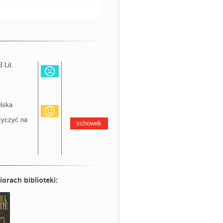
 Lit.
elska
yczyć na
schowek
iorach biblioteki: