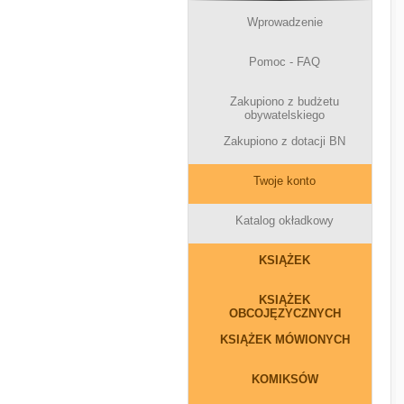
Wprowadzenie
Pomoc - FAQ
Zakupiono z budżetu
obywatelskiego
Zakupiono z dotacji BN
Twoje konto
Katalog okładkowy
KSIĄŻEK
KSIĄŻEK
OBCOJĘZYCZNYCH
KSIĄŻEK MÓWIONYCH
KOMIKSÓW