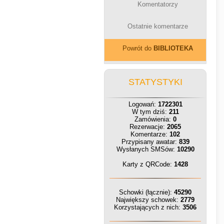
Komentatorzy
Ostatnie komentarze
Powrót do
BIBLIOTEKA
STATYSTYKI
Logowań:
1722301
W tym dziś:
211
Zamówienia:
0
Rezerwacje:
2065
Komentarze:
102
Przypisany awatar:
839
Wysłanych SMSów:
10290
Karty z QRCode:
1428
Schowki (łącznie):
45290
Największy schowek:
2779
Korzystających z nich:
3506