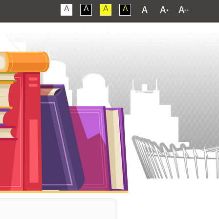
A
A
A
A