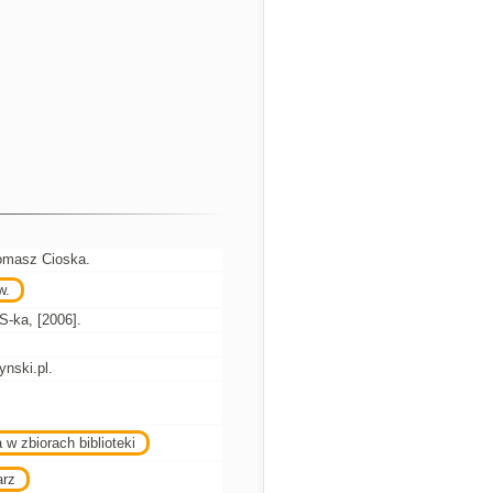
Tomasz Cioska.
w.
S-ka, [2006].
nski.pl.
 w zbiorach biblioteki
arz