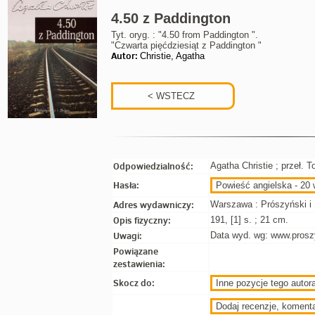
4.50 z Paddington
Tyt. oryg. : "4.50 from Paddington ".
"Czwarta pięćdziesiąt z Paddington "
Autor:
Christie, Agatha
Odpowiedzialność:
Agatha Christie ; przeł. 
Hasła:
Powieść angielska - 20 
Adres wydawniczy:
Warszawa : Prószyński i 
Opis fizyczny:
191, [1] s. ; 21 cm.
Uwagi:
Data wyd. wg: www.proszy
Powiązane
zestawienia:
Skocz do:
Inne pozycje tego autora
Dodaj recenzje, koment