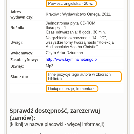
Powieść angielska - 20 w.
Adres
Kraków : Wydawnictwo Omega, 2011.
wydawniczy:
Jednostronna płyta CD-ROM.
Nośnik:
Ilość płyt: 1
Czas odtwarzania: 8 godz. 36 min.
Na grzbiecie oznaczono t. 14 - "O",
Uwagi:
wszystkie tomy tworzą hasło "Kolekcja
Audiobooków Agatha Christie".
Wykonawcy:
Czyta Artur Dziurman.
Zasób cyfrowy:
http://www.kryminalnetango.pl
Dźwięk:
Mp3.
Inne pozycje tego autora w zbiorach
Skocz do:
biblioteki
Dodaj recenzje, komentarz
Sprawdź dostępność, zarezerwuj
(zamów):
(kliknij w nazwę placówki - więcej informacji)