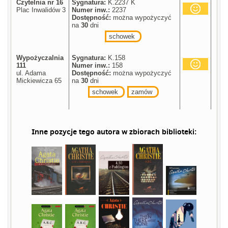
Czytelnia nr 16
Sygnatura:
K.2237 K
Plac Inwalidów 3
Numer inw.:
2237
Dostępność:
można wypożyczyć
na
30
dni
schowek
Wypożyczalnia
Sygnatura:
K.158
111
Numer inw.:
158
ul. Adama
Dostępność:
można wypożyczyć
Mickiewicza 65
na
30
dni
schowek
zamów
Inne pozycje tego autora w zbiorach biblioteki: