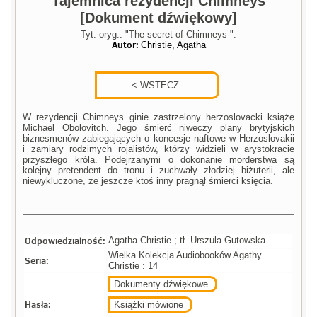
Tajemnica rezydencji Chimneys
[Dokument dźwiękowy]
Tyt. oryg.: "The secret of Chimneys ".
Autor:
Christie, Agatha
W rezydencji Chimneys ginie zastrzelony herzoslovacki książę
Michael Obolovitch. Jego śmierć niweczy plany brytyjskich
biznesmenów zabiegających o koncesje naftowe w Herzoslovakii
i zamiary rodzimych rojalistów, którzy widzieli w arystokracie
przyszłego króla. Podejrzanymi o dokonanie morderstwa są
kolejny pretendent do tronu i zuchwały złodziej biżuterii, ale
niewykluczone, że jeszcze ktoś inny pragnął śmierci księcia.
Odpowiedzialność:
Agatha Christie ; tł. Urszula Gutowska.
Wielka Kolekcja Audiobooków Agathy
Seria:
Christie : 14
Dokumenty dźwiękowe
Hasła:
Książki mówione