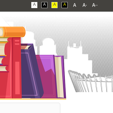
A
A
A
A