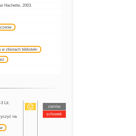
o Hachette, 2003.
czenie
 w zbiorach biblioteki
arz
3 Lit.
zamów
schowek
yczyć na
w