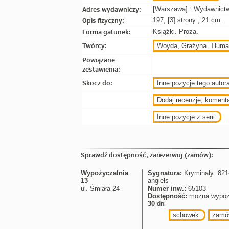
Adres wydawniczy:
[Warszawa] : Wydawnictw
Opis fizyczny:
197, [3] strony ; 21 cm.
Forma gatunek:
Książki. Proza.
Twórcy:
Woyda, Grażyna. Tłuma
Powiązane
zestawienia:
Skocz do:
Inne pozycje tego autora
Dodaj recenzje, koment
Inne pozycje z serii
Sprawdź dostępność, zarezerwuj (zamów):
Wypożyczalnia
Sygnatura:
Kryminały: 821-
13
angiels
ul. Śmiała 24
Numer inw.:
65103
Dostępność:
można wypoż
30
dni
schowek
zamó