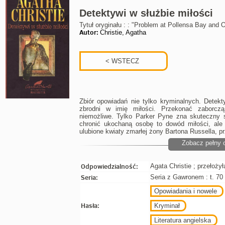
Detektywi w służbie miłości
Tytuł oryginału : : "Problem at Pollensa Bay and O
Autor:
Christie, Agatha
Zbiór opowiadań nie tylko kryminalnych. Detekt
zbrodni w imię miłości. Przekonać zaborcz
niemożliwe. Tylko Parker Pyne zna skuteczny 
chronić ukochaną osobę to dowód miłości, ale i
ulubione kwiaty zmarłej żony Bartona Russella, prz
Zobacz pełny 
Odpowiedzialność:
Agata Christie ; przełoży
Seria:
Seria z Gawronem : t. 70
Opowiadania i nowele
Hasła:
Kryminał
Literatura angielska