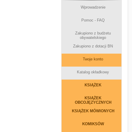
Wprowadzenie
Pomoc - FAQ
Zakupiono z budżetu
obywatelskiego
Zakupiono z dotacji BN
Twoje konto
Katalog okładkowy
KSIĄŻEK
KSIĄŻEK
OBCOJĘZYCZNYCH
KSIĄŻEK MÓWIONYCH
KOMIKSÓW