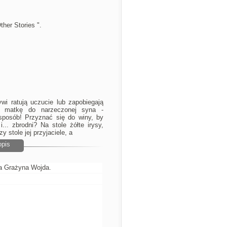
ther Stories ".
ywi ratują uczucie lub zapobiegają
ą matkę do narzeczonej syna -
sposób! Przyznać się do winy, by
... zbrodni? Na stole żółte irysy,
y stole jej przyjaciele, a
opis
ła Grażyna Wojda.