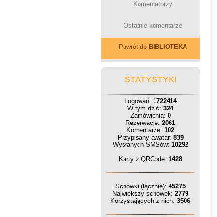
Komentatorzy
Ostatnie komentarze
Powrót do
BIBLIOTEKA
STATYSTYKI
Logowań:
1722414
W tym dziś:
324
Zamówienia:
0
Rezerwacje:
2061
Komentarze:
102
Przypisany awatar:
839
Wysłanych SMSów:
10292
Karty z QRCode:
1428
Schowki (łącznie):
45275
Największy schowek:
2779
Korzystających z nich:
3506