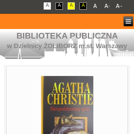
A
A
A
A
BIBLIOTEKA PUBLICZNA
w Dzielnicy ŻOLIBORZ m.st. Warszawy