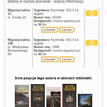
(kliknij w nazwę placówki - więcej informacji)
Wypożyczalnia
Sygnatura:
Kryminały: 821-3 Lit.
13
angiels
ul. Śmiała 24
Numer inw.:
65100
Dostępność:
można wypożyczyć
na
30
dni
schowek
zamów
Wypożyczalnia
Sygnatura:
Kryminały: 821-3 Lit.
138
angiels
ul. Władysława
Numer inw.:
1586
Broniewskiego
Dostępność:
można wypożyczyć
9A
na
30
dni
schowek
zamów
Inne pozycje tego autora w zbiorach biblioteki: