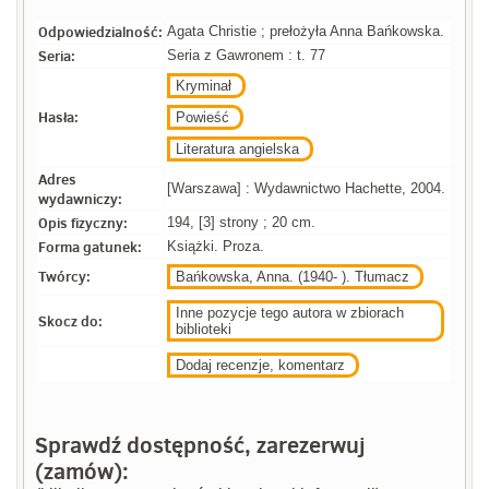
Odpowiedzialność:
Agata Christie ; prełożyła Anna Bańkowska.
Seria:
Seria z Gawronem : t. 77
Kryminał
Hasła:
Powieść
Literatura angielska
Adres
[Warszawa] : Wydawnictwo Hachette, 2004.
wydawniczy:
Opis fizyczny:
194, [3] strony ; 20 cm.
Forma gatunek:
Książki. Proza.
Twórcy:
Bańkowska, Anna. (1940- ). Tłumacz
Inne pozycje tego autora w zbiorach
Skocz do:
biblioteki
Dodaj recenzje, komentarz
Sprawdź dostępność, zarezerwuj
(zamów):