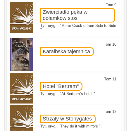
Tom 9
Zwierciadło pęka w
odłamków stos
Tyt. oryg. : "Mirror Crack`d from Side to Side
".
Tom 10
Karaibska tajemnica
Tom 11
Hotel "Bertram"
Tyt. oryg. : "At Bertram`s hotel ".
Tom 12
Strzały w Stonygates
Tyt. oryg.: "They do it with mirrors ".