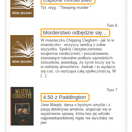
Uśpione morderstwo
Tyt. oryg.: "Sleeping murder ".
Tom 6
Morderstwo odbędzie się...
W miasteczku Chipping Cleghorn - jak to w
miasteczku - wszyscy wiedzą o sobie
wszystko. Spokój i bezpieczeństwo,
wzajemna serdeczność i poszanowanie,
stanowiące naturalne podłoże sąsiedzkich
stosunków, powodują, że życie toczy się tu
w sielskiej atmosferze. Jednak i tu wydarza
się coś, co wstrząsa całą społecznością. W
[...]
Tom 7
4.50 z Paddington
Jane Marple, dama o bystrym umyśle i z
pasją detektywa amatora, angażuje się w
wyjaśnienie sprawy, która bez jej udziału
najprawdopodobniej nigdy nie wyszłaby na
jaw.