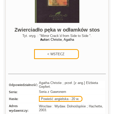
Zwierciadło pęka w odłamków stos
Tyt. oryg. : "Mirror Crack`d from Side to Side ".
Autor:
Christie, Agatha
Agatha Christie ; przeł. [z ang.] Elżbieta
Odpowiedzialność:
Gepfert.
Seria:
Seria z Gawronem
Hasła:
Powieść angielska - 20 w.
Adres
Wrocław : Wydaw. Dolnośląskie ; Hachette,
wydawniczy:
2003.