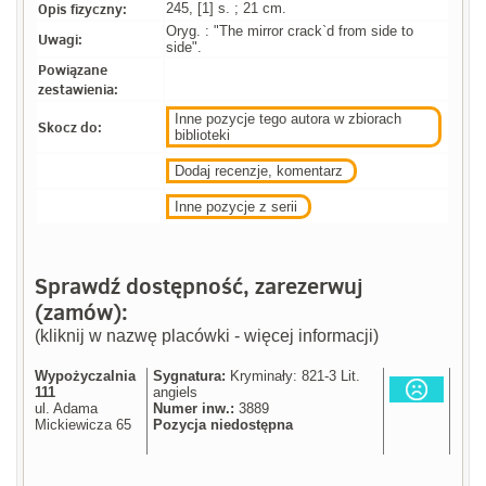
Opis fizyczny:
245, [1] s. ; 21 cm.
Oryg. : "The mirror crack`d from side to
Uwagi:
side".
Powiązane
zestawienia:
Inne pozycje tego autora w zbiorach
Skocz do:
biblioteki
Dodaj recenzje, komentarz
Inne pozycje z serii
Sprawdź dostępność, zarezerwuj
(zamów):
(kliknij w nazwę placówki - więcej informacji)
Wypożyczalnia
Sygnatura:
Kryminały: 821-3 Lit.
111
angiels
ul. Adama
Numer inw.:
3889
Mickiewicza 65
Pozycja niedostępna