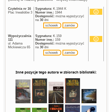
Czytelnia nr 16
Sygnatura:
K.1944 K
Plac Inwalidów 3
Numer inw.:
1944
Dostępność:
można wypożyczyć
na
30
dni
schowek
zamów
Wypożyczalnia
Sygnatura:
K.159
111
Numer inw.:
159
ul. Adama
Dostępność:
można wypożyczyć
Mickiewicza 65
na
30
dni
schowek
zamów
Inne pozycje tego autora w zbiorach biblioteki: