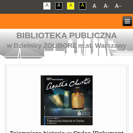
A
A
A
A
BIBLIOTEKA PUBLICZNA
w Dzielnicy ŻOLIBORZ m.st. Warszawy