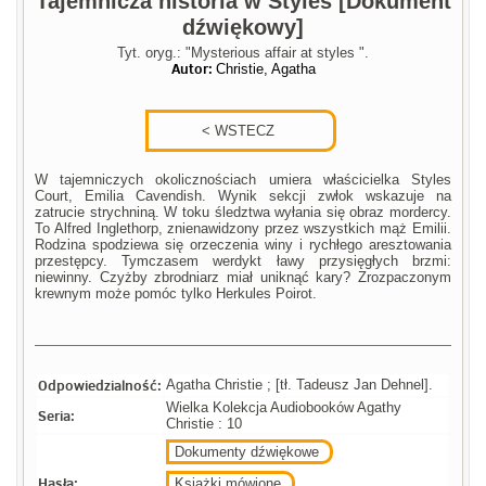
Tajemnicza historia w Styles [Dokument
dźwiękowy]
Tyt. oryg.: "Mysterious affair at styles ".
Autor:
Christie, Agatha
W tajemniczych okolicznościach umiera właścicielka Styles
Court, Emilia Cavendish. Wynik sekcji zwłok wskazuje na
zatrucie strychniną. W toku śledztwa wyłania się obraz mordercy.
To Alfred Inglethorp, znienawidzony przez wszystkich mąż Emilii.
Rodzina spodziewa się orzeczenia winy i rychłego aresztowania
przestępcy. Tymczasem werdykt ławy przysięgłych brzmi:
niewinny. Czyżby zbrodniarz miał uniknąć kary? Zrozpaczonym
krewnym może pomóc tylko Herkules Poirot.
Odpowiedzialność:
Agatha Christie ; [tł. Tadeusz Jan Dehnel].
Wielka Kolekcja Audiobooków Agathy
Seria:
Christie : 10
Dokumenty dźwiękowe
Hasła:
Książki mówione