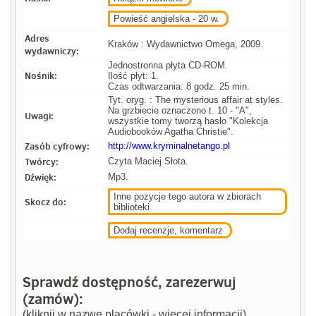
Powieść angielska - 20 w.
Adres
Kraków : Wydawnictwo Omega, 2009.
wydawniczy:
Jednostronna płyta CD-ROM.
Nośnik:
Ilość płyt: 1.
Czas odtwarzania: 8 godz. 25 min.
Tyt. oryg. : The mysterious affair at styles.
Na grzbiecie oznaczono t. 10 - "A",
Uwagi:
wszystkie tomy tworzą hasło "Kolekcja
Audiobooków Agatha Christie".
Zasób cyfrowy:
http://www.kryminalnetango.pl
Twórcy:
Czyta Maciej Słota.
Dźwięk:
Mp3.
Inne pozycje tego autora w zbiorach
Skocz do:
biblioteki
Dodaj recenzje, komentarz
Sprawdź dostępność, zarezerwuj
(zamów):
(kliknij w nazwę placówki - więcej informacji)