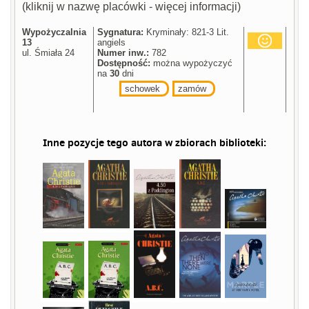
(kliknij w nazwę placówki - więcej informacji)
Wypożyczalnia
Sygnatura:
Kryminały: 821-3 Lit.
13
angiels
ul. Śmiała 24
Numer inw.:
782
Dostępność:
można wypożyczyć
na
30
dni
schowek
zamów
Inne pozycje tego autora w zbiorach biblioteki: