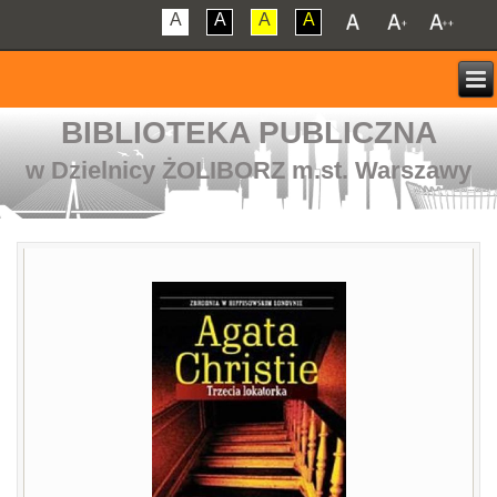
A
A
A
A
BIBLIOTEKA PUBLICZNA
w Dzielnicy ŻOLIBORZ m.st. Warszawy