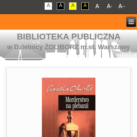
A
A
A
A
BIBLIOTEKA PUBLICZNA
w Dzielnicy ŻOLIBORZ m.st. Warszawy