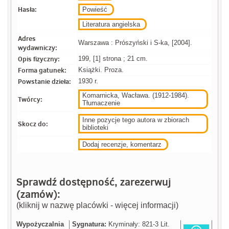
Hasła:
Powieść
Literatura angielska
Adres
Warszawa : Prószyński i S-ka, [2004].
wydawniczy:
Opis fizyczny:
199, [1] strona ; 21 cm.
Forma gatunek:
Książki. Proza.
Powstanie dzieła:
1930 r.
Komarnicka, Wacława. (1912-1984).
Twórcy:
Tłumaczenie
Inne pozycje tego autora w zbiorach
Skocz do:
biblioteki
Dodaj recenzje, komentarz
Sprawdź dostępność, zarezerwuj
(zamów):
(kliknij w nazwę placówki - więcej informacji)
Wypożyczalnia
Sygnatura:
Kryminały: 821-3 Lit.