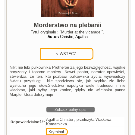
Morderstwo na plebanii
Tytuł oryginału : "Murder at the vicarage ".
Autor:
Christie, Agatha
Nikt nie lubi pułkownika Protheroe za jego bezwzględność, wąskie
horyzonty i toporne maniery. Nawet pastor, narrator opowieści,
stwierdza, że ten, kto pozbawi pułkownika życia, wyświadczy
światu przysługę... Nie spodziewa się, jak szybko złe licho
wysłucha jego słów.Śledztwo napotyka wiele trudności i nie
wiadomo, jaki byłby jego koniec, gdyby nie wścibska panna
Marple, która dotrzymuje
Zobacz pełny opis
Agatha Christie ; przełożyła Wacława
Odpowiedzialność:
Komarnicka.
Kryminał