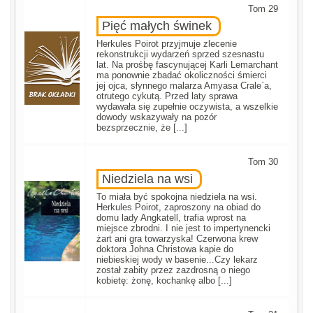
Tom 29
Pięć małych świnek
Herkules Poirot przyjmuje zlecenie
rekonstrukcji wydarzeń sprzed szesnastu
lat. Na prośbę fascynującej Karli Lemarchant
ma ponownie zbadać okoliczności śmierci
jej ojca, słynnego malarza Amyasa Crale`a,
otrutego cykutą. Przed laty sprawa
wydawała się zupełnie oczywista, a wszelkie
dowody wskazywały na pozór
bezsprzecznie, że [...]
Tom 30
Niedziela na wsi
To miała być spokojna niedziela na wsi.
Herkules Poirot, zaproszony na obiad do
domu lady Angkatell, trafia wprost na
miejsce zbrodni. I nie jest to impertynencki
żart ani gra towarzyska! Czerwona krew
doktora Johna Christowa kapie do
niebieskiej wody w basenie...Czy lekarz
został zabity przez zazdrosną o niego
kobietę: żonę, kochankę albo [...]