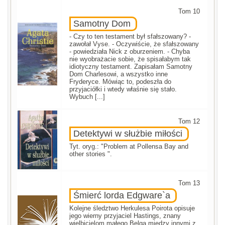
Tom 10
Samotny Dom
- Czy to ten testament był sfałszowany? -
zawołał Vyse. - Oczywiście, że sfałszowany
- powiedziała Nick z oburzeniem. - Chyba
nie wyobrażacie sobie, że spisałabym tak
idiotyczny testament. Zapisałam Samotny
Dom Charlesowi, a wszystko inne
Fryderyce. Mówiąc to, podeszła do
przyjaciółki i wtedy właśnie się stało.
Wybuch [...]
Tom 12
Detektywi w służbie miłości
Tyt. oryg.: "Problem at Pollensa Bay and
other stories ".
Tom 13
Śmierć lorda Edgware`a
Kolejne śledztwo Herkulesa Poirota opisuje
jego wierny przyjaciel Hastings, znany
wielbicielom małego Belga między innymi z