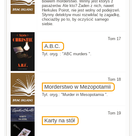
bowiem morderstwo. Winny jest któryś z
pasażerów. Ale kto? Żaden z nich, nawet
Herkules Poirot, nie jest wolny od podejrzeń.
Słynny detektyw musi rozwikłać tę zagadkę,
chociażby po to, by oczyścić samego
siebie.
Tom 17
A.B.C.
Tyt. oryg. : "ABC murders ".
Tom 18
Morderstwo w Mezopotamii
Tyt. oryg.: "Murder in Mesopotamia ".
Tom 19
Karty na stół