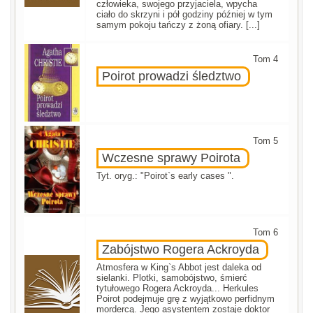
człowieka, swojego przyjaciela, wpycha
ciało do skrzyni i pół godziny później w tym
samym pokoju tańczy z żoną ofiary. [...]
Tom 4
Poirot prowadzi śledztwo
Tom 5
Wczesne sprawy Poirota
Tyt. oryg.: "Poirot`s early cases ".
Tom 6
Zabójstwo Rogera Ackroyda
Atmosfera w King`s Abbot jest daleka od
sielanki. Plotki, samobójstwo, śmierć
tytułowego Rogera Ackroyda... Herkules
Poirot podejmuje grę z wyjątkowo perfidnym
mordercą. Jego asystentem zostaje doktor