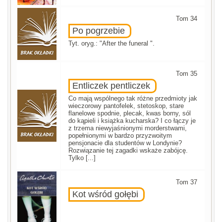
Tom 34
Po pogrzebie
Tyt. oryg.: "After the funeral ".
Tom 35
Entliczek pentliczek
Co mają wspólnego tak różne przedmioty jak
wieczorowy pantofelek, stetoskop, stare
flanelowe spodnie, plecak, kwas borny, sól
do kąpieli i książka kucharska? I co łączy je
z trzema niewyjaśnionymi morderstwami,
popełnionymi w bardzo przyzwoitym
pensjonacie dla studentów w Londynie?
Rozwiązanie tej zagadki wskaże zabójcę.
Tylko [...]
Tom 37
Kot wśród gołębi