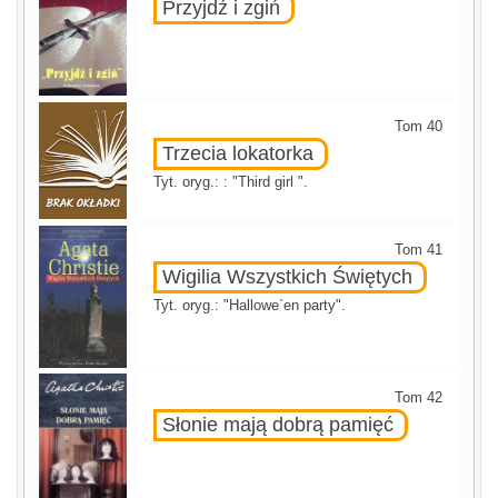
Przyjdź i zgiń
Tom 40
Trzecia lokatorka
Tyt. oryg.: : "Third girl ".
Tom 41
Wigilia Wszystkich Świętych
Tyt. oryg.: "Hallowe`en party".
Tom 42
Słonie mają dobrą pamięć