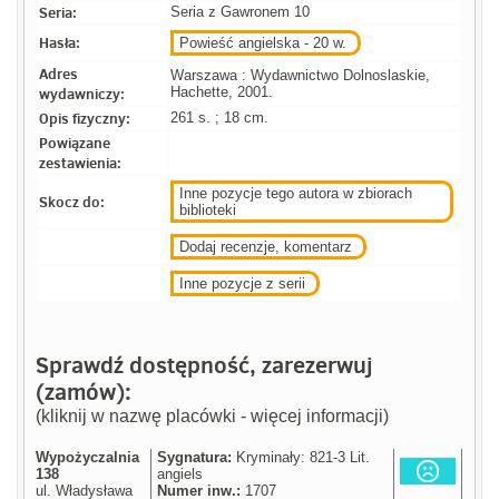
Seria:
Seria z Gawronem 10
Hasła:
Powieść angielska - 20 w.
Adres
Warszawa : Wydawnictwo Dolnoslaskie,
wydawniczy:
Hachette, 2001.
Opis fizyczny:
261 s. ; 18 cm.
Powiązane
zestawienia:
Inne pozycje tego autora w zbiorach
Skocz do:
biblioteki
Dodaj recenzje, komentarz
Inne pozycje z serii
Sprawdź dostępność, zarezerwuj
(zamów):
(kliknij w nazwę placówki - więcej informacji)
Wypożyczalnia
Sygnatura:
Kryminały: 821-3 Lit.
138
angiels
ul. Władysława
Numer inw.:
1707