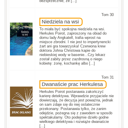
bezsprzecznie, że [...]
Tom 30
Niedziela na wsi
To miała być spokojna niedziela na wsi.
Herkules Poirot, zaproszony na obiad do
domu lady Angkatell, trafia wprost na
miejsce zbrodni. I nie jest to impertynencki
żart ani gra towarzyska! Czerwona krew
doktora Johna Christowa kapie do
niebieskiej wody w basenie...Czy lekarz
został zabity przez zazdrosną o niego
kobietę: żonę, kochankę albo [...]
Tom 31
Dwanaście prac Herkulesa
Herkules Poirot postanawia zakończyć
karierę detektywa. Wprawdzie przyjaciele nie
dowierzają, że decyzja jest poważna, jednak
on sam zdaje się do niej ostatecznie
przekonany. Postanawia tylko, że zanim
odejdzie, pożegna się z zawodem w sposób
spektakularny. Oto podejmie dzieło godne
wielkiego detektywa i rozwiąże dwanaście
[...]