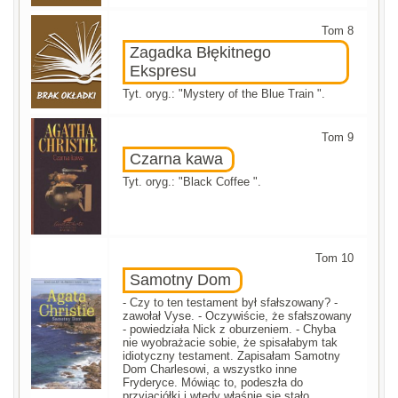
Tom 8
Zagadka Błękitnego
Ekspresu
Tyt. oryg.: "Mystery of the Blue Train ".
Tom 9
Czarna kawa
Tyt. oryg.: "Black Coffee ".
Tom 10
Samotny Dom
- Czy to ten testament był sfałszowany? -
zawołał Vyse. - Oczywiście, że sfałszowany
- powiedziała Nick z oburzeniem. - Chyba
nie wyobrażacie sobie, że spisałabym tak
idiotyczny testament. Zapisałam Samotny
Dom Charlesowi, a wszystko inne
Fryderyce. Mówiąc to, podeszła do
przyjaciółki i wtedy właśnie się stało.