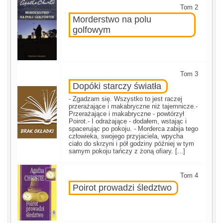
Tom 2
Morderstwo na polu
golfowym
Tom 3
Dopóki starczy światła
- Zgadzam się. Wszystko to jest raczej
przerażające i makabryczne niż tajemnicze.-
Przerażające i makabryczne - powtórzył
Poirot.- I odrażające - dodałem, wstając i
spacerując po pokoju. - Morderca zabija tego
człowieka, swojego przyjaciela, wpycha
ciało do skrzyni i pół godziny później w tym
samym pokoju tańczy z żoną ofiary. [...]
Tom 4
Poirot prowadzi śledztwo