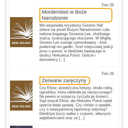
Tom 25
Morderstwo w Boże
Narodzenie
We wspaniałej rezydencji Gorston Hall
zbiera się przed Bożym Narodzeniem cała
rodzina bogatego Simeona Lee, złośliwego
starca, tyranizującego otoczenie. W Wigilię
Simeon Lee zostaje zamordowany - ktoś
poderżnął mu gardło. Szef miejscowej policji
prosi o pomoc w śledztwie bawiącego w
okolicy Herkulesa Poirot. Goście i
domownicy [...]
Tom 26
Zerwane zaręczyny
Czy Elinor, dziedziczka fortuny, otruła córkę
ogrodnika, która odebrała jej narzeczonego?
Na pewno w rozpaczy życzyła jej śmierci...
Sąd skazał Elinor, ale Herkules Poirot nadal
uparcie bada sprawę. Czy chodzi o spadek,
czy o niewyjaśnioną tajemnicę rodzinną?
Detektyw toczy walkę z czasem, własnymi
wątpliwościami oraz ze [...]