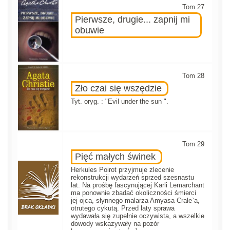
Tom 27
Pierwsze, drugie... zapnij mi
obuwie
Tom 28
Zło czai się wszędzie
Tyt. oryg. : "Evil under the sun ".
Tom 29
Pięć małych świnek
Herkules Poirot przyjmuje zlecenie
rekonstrukcji wydarzeń sprzed szesnastu
lat. Na prośbę fascynującej Karli Lemarchant
ma ponownie zbadać okoliczności śmierci
jej ojca, słynnego malarza Amyasa Crale`a,
otrutego cykutą. Przed laty sprawa
wydawała się zupełnie oczywista, a wszelkie
dowody wskazywały na pozór