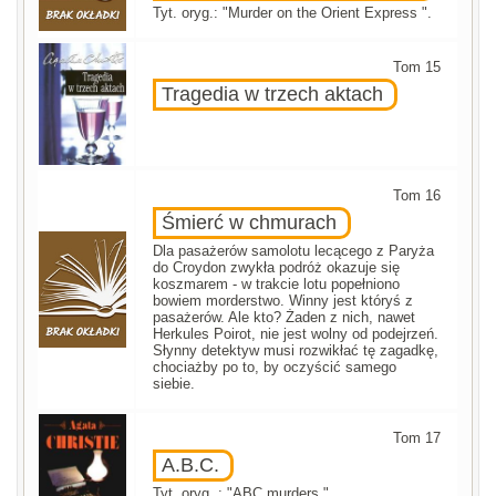
Tyt. oryg.: "Murder on the Orient Express ".
Tom 15
Tragedia w trzech aktach
Tom 16
Śmierć w chmurach
Dla pasażerów samolotu lecącego z Paryża
do Croydon zwykła podróż okazuje się
koszmarem - w trakcie lotu popełniono
bowiem morderstwo. Winny jest któryś z
pasażerów. Ale kto? Żaden z nich, nawet
Herkules Poirot, nie jest wolny od podejrzeń.
Słynny detektyw musi rozwikłać tę zagadkę,
chociażby po to, by oczyścić samego
siebie.
Tom 17
A.B.C.
Tyt. oryg. : "ABC murders ".