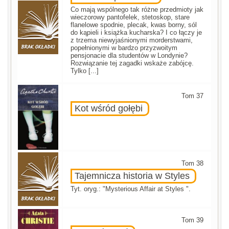
Co mają wspólnego tak różne przedmioty jak
wieczorowy pantofelek, stetoskop, stare
flanelowe spodnie, plecak, kwas borny, sól
do kąpieli i książka kucharska? I co łączy je
z trzema niewyjaśnionymi morderstwami,
popełnionymi w bardzo przyzwoitym
pensjonacie dla studentów w Londynie?
Rozwiązanie tej zagadki wskaże zabójcę.
Tylko [...]
Tom 37
Kot wśród gołębi
Tom 38
Tajemnicza historia w Styles
Tyt. oryg.: "Mysterious Affair at Styles ".
Tom 39