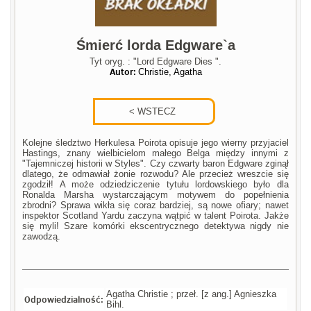
Śmierć lorda Edgware`a
Tyt oryg. : "Lord Edgware Dies ".
Autor:
Christie, Agatha
Kolejne śledztwo Herkulesa Poirota opisuje jego wierny przyjaciel
Hastings, znany wielbicielom małego Belga między innymi z
"Tajemniczej historii w Styles". Czy czwarty baron Edgware zginął
dlatego, że odmawiał żonie rozwodu? Ale przecież wreszcie się
zgodził! A może odziedziczenie tytułu lordowskiego było dla
Ronalda Marsha wystarczającym motywem do popełnienia
zbrodni? Sprawa wikła się coraz bardziej, są nowe ofiary; nawet
inspektor Scotland Yardu zaczyna wątpić w talent Poirota. Jakże
się myli! Szare komórki ekscentrycznego detektywa nigdy nie
zawodzą.
Agatha Christie ; przeł. [z ang.] Agnieszka
Odpowiedzialność:
Bihl.