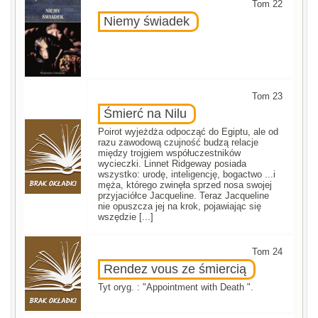
Tom 22
Niemy świadek
Tom 23
Śmierć na Nilu
Poirot wyjeżdża odpocząć do Egiptu, ale od
razu zawodową czujność budzą relacje
między trojgiem współuczestników
wycieczki. Linnet Ridgeway posiada
wszystko: urodę, inteligencję, bogactwo ...i
męża, którego zwinęła sprzed nosa swojej
przyjaciółce Jacqueline. Teraz Jacqueline
nie opuszcza jej na krok, pojawiając się
wszędzie [...]
Tom 24
Rendez vous ze śmiercią
Tyt oryg. : "Appointment with Death ".