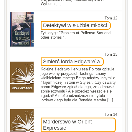
Wybuch [...]
Tom 12
Detektywi w służbie miłości
Tyt. oryg.: "Problem at Pollensa Bay and
other stories ".
Tom 13
Śmierć lorda Edgware`a
Kolejne śledztwo Herkulesa Poirota opisuje
jego wierny przyjaciel Hastings, znany
wielbicielom małego Belga między innymi z
"Tajemniczej historii w Styles". Czy czwarty
baron Edgware zginął dlatego, że odmawiał
żonie rozwodu? Ale przecież wreszcie się
zgodził! A może odziedziczenie tytułu
lordowskiego było dla Ronalda Marsha [...]
Tom 14
Morderstwo w Orient
Expressie