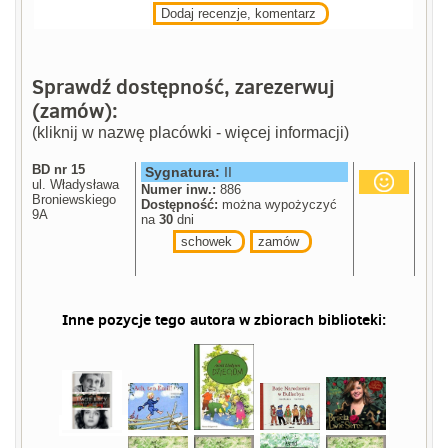
Dodaj recenzje, komentarz
Sprawdź dostępność, zarezerwuj
(zamów):
(kliknij w nazwę placówki - więcej informacji)
BD nr 15
Sygnatura:
II
ul. Władysława
Numer inw.:
886
Broniewskiego
Dostępność:
można wypożyczyć
9A
na
30
dni
schowek
zamów
Inne pozycje tego autora w zbiorach biblioteki: