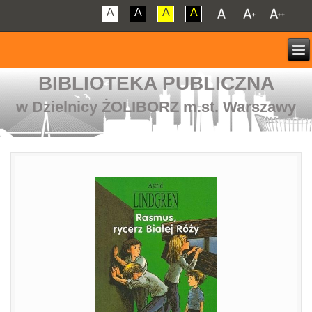
A
A
A
A
BIBLIOTEKA PUBLICZNA
w Dzielnicy ŻOLIBORZ m.st. Warszawy