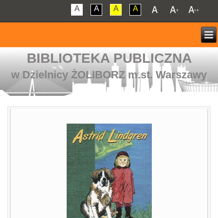
A
A
A
A
BIBLIOTEKA PUBLICZNA
w Dzielnicy ŻOLIBORZ m.st. Warszawy