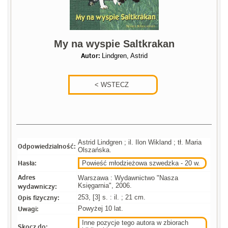
My na wyspie Saltkrakan
Autor:
Lindgren, Astrid
Astrid Lindgren ; il. Ilon Wikland ; tł. Maria
Odpowiedzialność:
Olszańska.
Hasła:
Powieść młodzieżowa szwedzka - 20 w.
Adres
Warszawa : Wydawnictwo "Nasza
wydawniczy:
Księgarnia", 2006.
Opis fizyczny:
253, [3] s. : il. ; 21 cm.
Uwagi:
Powyżej 10 lat.
Inne pozycje tego autora w zbiorach
Skocz do: