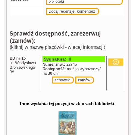
biblioteki
Dodaj recenzje, komentarz
Sprawdź dostępność, zarezerwuj
(zamów):
(kliknij w nazwę placówki - więcej informacji)
BD nr 15
Sygnatura:
III
ul. Władysława
Numer inw.:
22745
Broniewskiego
Dostępność:
można wypożyczyć
9A
na
30
dni
schowek
zamów
Inne wydania tej pozycji w zbiorach biblioteki: