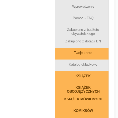
Wprowadzenie
Pomoc - FAQ
Zakupiono z budżetu
obywatelskiego
Zakupiono z dotacji BN
Twoje konto
Katalog okładkowy
KSIĄŻEK
KSIĄŻEK
OBCOJĘZYCZNYCH
KSIĄŻEK MÓWIONYCH
KOMIKSÓW