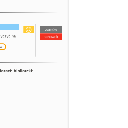
zamów
yczyć na
schowek
w
iorach biblioteki: