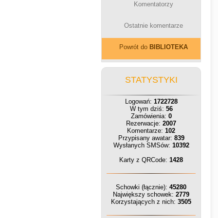
Komentatorzy
Ostatnie komentarze
Powrót do
BIBLIOTEKA
STATYSTYKI
Logowań:
1722728
W tym dziś:
56
Zamówienia:
0
Rezerwacje:
2007
Komentarze:
102
Przypisany awatar:
839
Wysłanych SMSów:
10392
Karty z QRCode:
1428
Schowki (łącznie):
45280
Największy schowek:
2779
Korzystających z nich:
3505