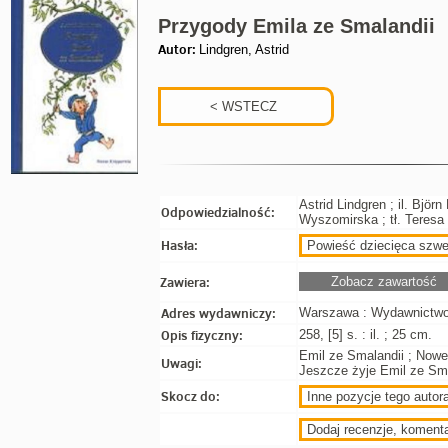
Przygody Emila ze Smalandii
Autor:
Lindgren, Astrid
Astrid Lindgren ; il. Björn
Odpowiedzialność:
Wyszomirska ; tł. Teresa
Hasła:
Powieść dziecięca szwe
Zawiera:
Zobacz zawartość
Adres wydawniczy:
Warszawa : Wydawnictwo 
Opis fizyczny:
258, [5] s. : il. ; 25 cm.
Emil ze Smalandii ; Nowe
Uwagi:
Jeszcze żyje Emil ze Sma
Skocz do:
Inne pozycje tego autora
Dodaj recenzje, koment