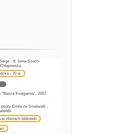
 Berge ; tł. Irena Szuch-
 Chłapowska.
dzka - 20 w.
"Nasza Księgarnia", 2007.
 psoty Emila ze Smalandii ;
landii.
 w zbiorach biblioteki
arz