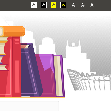
A
A
A
A