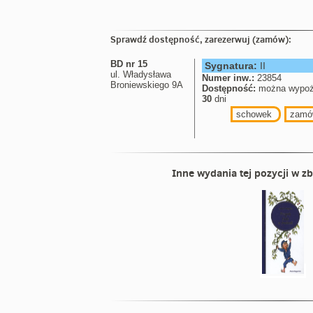
Sprawdź dostępność, zarezerwuj (zamów):
BD nr 15
Sygnatura:
II
ul. Władysława
Numer inw.:
23854
Broniewskiego 9A
Dostępność:
można wypoż
30
dni
schowek
zamó
Inne wydania tej pozycji w zb