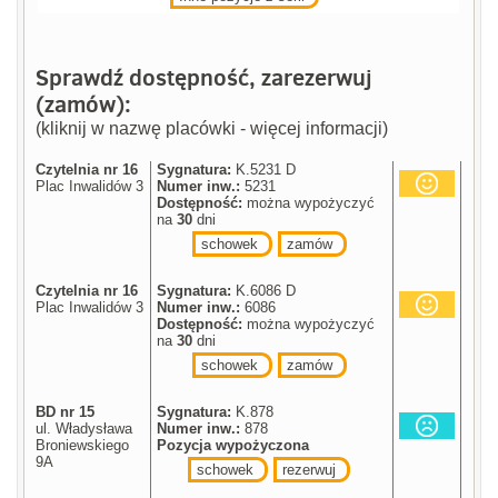
Sprawdź dostępność, zarezerwuj
(zamów):
(kliknij w nazwę placówki - więcej informacji)
Czytelnia nr 16
Sygnatura:
K.5231 D
Plac Inwalidów 3
Numer inw.:
5231
Dostępność:
można wypożyczyć
na
30
dni
schowek
zamów
Czytelnia nr 16
Sygnatura:
K.6086 D
Plac Inwalidów 3
Numer inw.:
6086
Dostępność:
można wypożyczyć
na
30
dni
schowek
zamów
BD nr 15
Sygnatura:
K.878
ul. Władysława
Numer inw.:
878
Broniewskiego
Pozycja wypożyczona
9A
schowek
rezerwuj