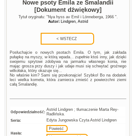
Nowe psoty Emila ze Smalandii
[Dokument dźwiękowy]
Tytuł oryginału: "Nya hyss av Emil i Lönneberga, 1966 ".
Autor:
Lindgren, Astrid
Posłuchajcie o nowych psotach Emila. O tym, jak zakłada
pułapkę na myszy, w którą wpada... zupełnie ktoś inny, jak dzięki
swojemu sprytowi zdobywa na jarmarku własnego konia, nie
mając grosza przy duszy i jak udaje musi się schwytać groźnego
wilkołaka, który okazuje się...
No właśnie kim? Sami się przekonajcie! Szybko! Bo na dodatek
leci wielka kometa, która zamierza zmieść z powierzchni ziemi
całą Smalandię.
Astrid Lindgren ; tłumaczenie Marta Rey-
Odpowiedzialność:
Radlińska.
Seria:
Edyta Jungowska Czyta Astrid Lindgren
Powieść
Hasła: