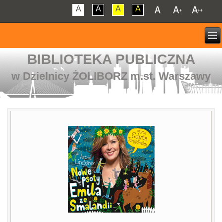
A
A
A
A
BIBLIOTEKA PUBLICZNA
w Dzielnicy ŻOLIBORZ m.st. Warszawy