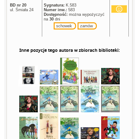
BD nr 20
Sygnatura:
K.583
ul. Śmiała 24
Numer inw.:
583
Dostępność:
można wypożyczyć
na
30
dni
schowek
zamów
Inne pozycje tego autora w zbiorach biblioteki: