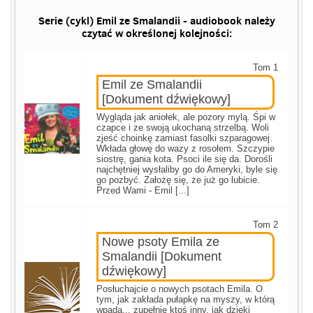
Serie (cykl) Emil ze Smalandii - audiobook należy
czytać w określonej kolejności:
Tom 1
Emil ze Smalandii
[Dokument dźwiękowy]
Wygląda jak aniołek, ale pozory mylą. Śpi w
czapce i ze swoją ukochaną strzelbą. Woli
zjeść choinkę zamiast fasolki szparagowej.
Wkłada głowę do wazy z rosołem. Szczypie
siostrę, gania kota. Psoci ile się da. Dorośli
najchętniej wysłaliby go do Ameryki, byle się
go pozbyć. Założę się, że już go lubicie.
Przed Wami - Emil [...]
Tom 2
Nowe psoty Emila ze
Smalandii [Dokument
dźwiękowy]
Posłuchajcie o nowych psotach Emila. O
tym, jak zakłada pułapkę na myszy, w którą
wpada... zupełnie ktoś inny, jak dzięki