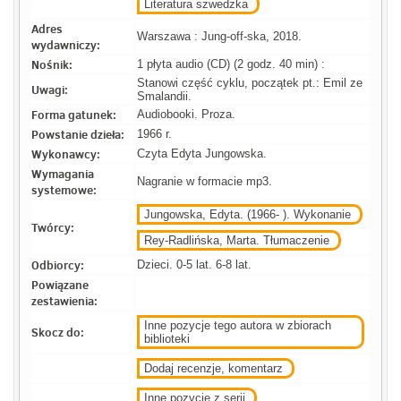
Literatura szwedzka
Adres
Warszawa : Jung-off-ska, 2018.
wydawniczy:
Nośnik:
1 płyta audio (CD) (2 godz. 40 min) :
Stanowi część cyklu, początek pt.: Emil ze
Uwagi:
Smalandii.
Forma gatunek:
Audiobooki. Proza.
Powstanie dzieła:
1966 r.
Wykonawcy:
Czyta Edyta Jungowska.
Wymagania
Nagranie w formacie mp3.
systemowe:
Jungowska, Edyta. (1966- ). Wykonanie
Twórcy:
Rey-Radlińska, Marta. Tłumaczenie
Odbiorcy:
Dzieci. 0-5 lat. 6-8 lat.
Powiązane
zestawienia:
Inne pozycje tego autora w zbiorach
Skocz do:
biblioteki
Dodaj recenzje, komentarz
Inne pozycje z serii