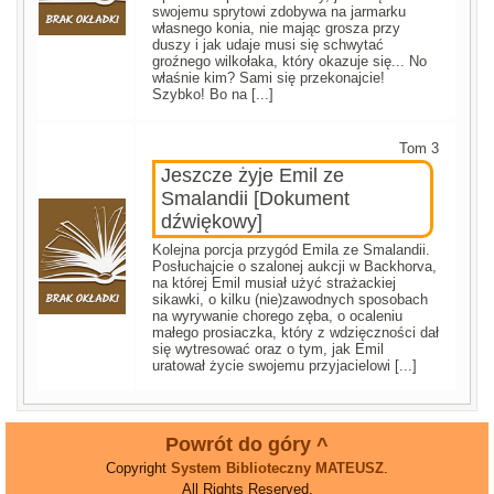
swojemu sprytowi zdobywa na jarmarku
własnego konia, nie mając grosza przy
duszy i jak udaje musi się schwytać
groźnego wilkołaka, który okazuje się... No
właśnie kim? Sami się przekonajcie!
Szybko! Bo na [...]
Tom 3
Jeszcze żyje Emil ze
Smalandii [Dokument
dźwiękowy]
Kolejna porcja przygód Emila ze Smalandii.
Posłuchajcie o szalonej aukcji w Backhorva,
na której Emil musiał użyć strażackiej
sikawki, o kilku (nie)zawodnych sposobach
na wyrywanie chorego zęba, o ocaleniu
małego prosiaczka, który z wdzięczności dał
się wytresować oraz o tym, jak Emil
uratował życie swojemu przyjacielowi [...]
Powrót do góry ^
Copyright
System Biblioteczny MATEUSZ
.
All Rights Reserved.