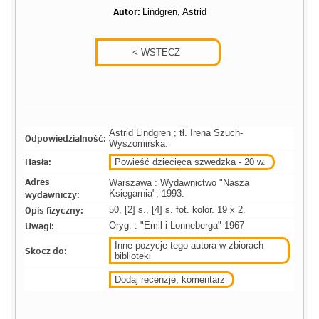
Autor:
Lindgren, Astrid
Astrid Lindgren ; tł. Irena Szuch-
Odpowiedzialność:
Wyszomirska.
Hasła:
Powieść dziecięca szwedzka - 20 w.
Adres
Warszawa : Wydawnictwo "Nasza
wydawniczy:
Księgarnia", 1993.
Opis fizyczny:
50, [2] s., [4] s. fot. kolor. 19 x 2.
Uwagi:
Oryg. : "Emil i Lonneberga" 1967
Inne pozycje tego autora w zbiorach
Skocz do:
biblioteki
Dodaj recenzje, komentarz