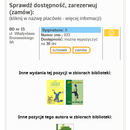
Sprawdź dostępność, zarezerwuj
(zamów):
(kliknij w nazwę placówki - więcej informacji)
BD nr 15
Sygnatura:
II
ul. Władysława
Numer inw.:
933
Broniewskiego
Dostępność:
można wypożyczyć
9A
na
30
dni
schowek
zamów
Inne wydania tej pozycji w zbiorach biblioteki:
Inne pozycje tego autora w zbiorach biblioteki: