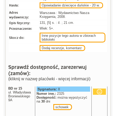
Hasła:
Opowiadanie dziecięce duńskie - 20 w.
Adres
Warszawa : Wydawnictwo Nasza
wydawniczy:
Księgarnia, 2008.
Opis fizyczny:
131, [5] s. : il. ; 21 cm.
Przeznaczenie:
Wiek: 5+.
Inne pozycje tego autora w zbiorach
Skocz do:
biblioteki
Dodaj recenzje, komentarz
Sprawdź dostępność, zarezerwuj
(zamów):
(kliknij w nazwę placówki - więcej informacji)
BD nr 15
Sygnatura:
II
ul. Władysława
Numer inw.:
2325
Broniewskiego
Dostępność:
można wypożyczyć
9A
na
30
dni
schowek