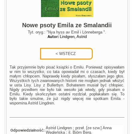
Nowe psoty Emila ze Smalandii
Tyt. oryg.: "Nya hyss av Emil i Lönneberga ".
Autor:
Lindgren, Astrid
Tak przyjemnie było pisać książki o Emilu. Ponieważ opisywałam
w nim to wszystko, co tata opowiadał mi o czasach, kiedy był
małym chłopcem. Naprawdę kiedy pisałam, słyszałam jego głos.
Wszystkich tych zwariowanych historii nie mogłam jednak włożyć
w usta Lisy. Lisy z Bullerbyn. Bohaterem musiał być chłopiec.
Nigdy przedtem nie było tak wesoło jak wtedy, gdy pisałam o
Emilu. Kiedy skończyłam ostatni rozdział, popłakałam się. To
było takie smutne, że już nigdy więcej nie spotkam Emila -
wspomina Astrid Lingdren.
Astrid Lindgren ; przeł. [ze szw.] Anna
Odpowiedzialność:
Węgleńska ; il. Björn Berg.