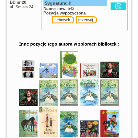
BD nr 20
Sygnatura:
II
ul. Śmiała 24
Numer inw.:
542
Pozycja wypożyczona
schowek
rezerwuj
Inne pozycje tego autora w zbiorach biblioteki: