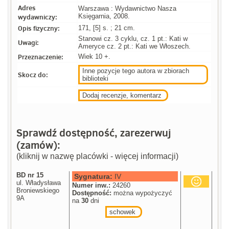
Adres
Warszawa : Wydawnictwo Nasza
wydawniczy:
Księgarnia, 2008.
Opis fizyczny:
171, [5] s. ; 21 cm.
Stanowi cz. 3 cyklu, cz. 1 pt.: Kati w
Uwagi:
Ameryce cz. 2 pt.: Kati we Włoszech.
Przeznaczenie:
Wiek 10 +.
Inne pozycje tego autora w zbiorach
Skocz do:
biblioteki
Dodaj recenzje, komentarz
Sprawdź dostępność, zarezerwuj
(zamów):
(kliknij w nazwę placówki - więcej informacji)
BD nr 15
Sygnatura:
IV
ul. Władysława
Numer inw.:
24260
Broniewskiego
Dostępność:
można wypożyczyć
9A
na
30
dni
schowek