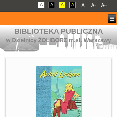
A
A
A
A
BIBLIOTEKA PUBLICZNA
w Dzielnicy ŻOLIBORZ m.st. Warszawy