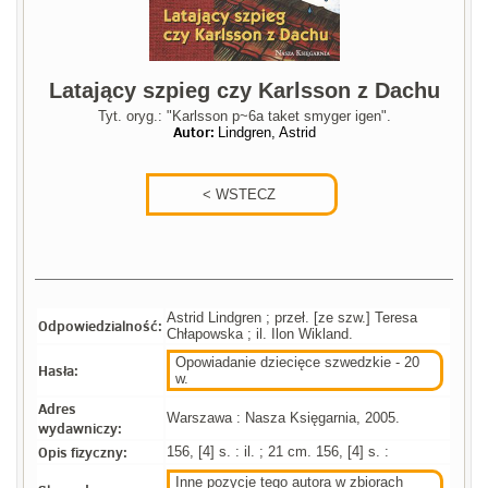
Latający szpieg czy Karlsson z Dachu
Tyt. oryg.: "Karlsson p~6a taket smyger igen".
Autor:
Lindgren, Astrid
Astrid Lindgren ; przeł. [ze szw.] Teresa
Odpowiedzialność:
Chłapowska ; il. Ilon Wikland.
Opowiadanie dziecięce szwedzkie - 20
Hasła:
w.
Adres
Warszawa : Nasza Księgarnia, 2005.
wydawniczy:
Opis fizyczny:
156, [4] s. : il. ; 21 cm. 156, [4] s. :
Inne pozycje tego autora w zbiorach