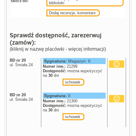
Skocz do:
biblioteki
Dodaj recenzje, komentarz
Sprawdź dostępność, zarezerwuj
(zamów):
(kliknij w nazwę placówki - więcej informacji)
BD nr 20
Sygnatura:
Magazyn: II
ul. Śmiała 24
Numer inw.:
21299
Dostępność:
można wypożyczyć
na
30
dni
schowek
BD nr 20
Sygnatura:
II
ul. Śmiała 24
Numer inw.:
21300
Dostępność:
można wypożyczyć
na
30
dni
schowek