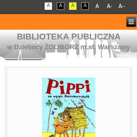
A
A
A
A
BIBLIOTEKA PUBLICZNA
w Dzielnicy ŻOLIBORZ m.st. Warszawy