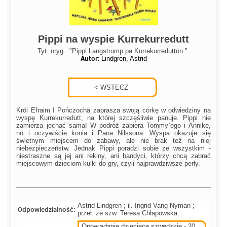
Pippi na wyspie Kurrekurredutt
Tyt. oryg.: "Pippi Langstrump pa Kurrekurreduttön ".
Autor:
Lindgren, Astrid
Król Efraim I Pończocha zaprasza swoją córkę w odwiedziny na
wyspę Kurrekurredutt, na której szczęśliwie panuje. Pippi nie
zamierza jechać sama! W podróż zabiera Tommy`ego i Annikę,
no i oczywiście konia i Pana Nilssona. Wyspa okazuje się
świetnym miejscem do zabawy, ale nie brak też na niej
niebezpieczeństw. Jednak Pippi poradzi sobie ze wszystkim -
niestraszne są jej ani rekiny, ani bandyci, którzy chcą zabrać
miejscowym dzieciom kulki do gry, czyli najprawdziwsze perły.
Astrid Lindgren ; il. Ingrid Vang Nyman ;
Odpowiedzialność:
przeł. ze szw. Teresa Chłapowska.
Opowiadanie dziecięce szwedzkie - 20