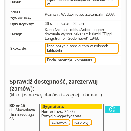
Hasła:
w.
Adres
Poznań : Wydawnictwo Zakamarki, 2008.
wydawniczy:
Opis fizyczny:
36 s. : il. kolor. ; 29 cm.
Karin Nyman - córka Astrid Lingren -
Uwagi:
dokonała wyboru tekstu z książki "Pippi
Langstrump i Söderhavet" 1948.
Inne pozycje tego autora w zbiorach
Skocz do:
biblioteki
Dodaj recenzje, komentarz
Sprawdź dostępność, zarezerwuj
(zamów):
(kliknij w nazwę placówki - więcej informacji)
BD nr 15
Sygnatura:
I
ul. Władysława
Numer inw.:
24905
Broniewskiego
Pozycja wypożyczona
9A
schowek
rezerwuj