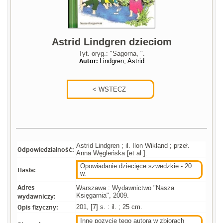
Astrid Lindgren dzieciom
Tyt. oryg.: "Sagorna, ".
Autor:
Lindgren, Astrid
Astrid Lindgren ; il. Ilon Wikland ; przeł.
Odpowiedzialność:
Anna Węgleńska [et al.].
Opowiadanie dziecięce szwedzkie - 20
Hasła:
w.
Adres
Warszawa : Wydawnictwo "Nasza
wydawniczy:
Księgarnia", 2009.
Opis fizyczny:
201, [7] s. : il. ; 25 cm.
Inne pozycje tego autora w zbiorach