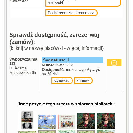
Skocz do:
biblioteki
Dodaj recenzje, komentarz
Sprawdź dostępność, zarezerwuj
(zamów):
(kliknij w nazwę placówki - więcej informacji)
Wypożyczalnia
Sygnatura:
II
111
Numer inw.:
3834
ul. Adama
Dostępność:
można wypożyczyć
Mickiewicza 65
na
30
dni
schowek
zamów
Inne pozycje tego autora w zbiorach biblioteki: