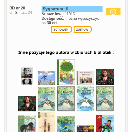
BD nr 20
Sygnatura:
II
ul. Śmiała 24
Numer inw.:
11016
Dostępność:
można wypożyczyć
na
30
dni
schowek
zamów
Inne pozycje tego autora w zbiorach biblioteki: