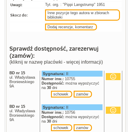
Uwagi:
Tyt. org. : "Pippi Langstrump" 1951
Inne pozycje tego autora w zbiorach
Skocz do:
biblioteki
Dodaj recenzje, komentarz
Sprawdź dostępność, zarezerwuj
(zamów):
(kliknij w nazwę placówki - więcej informacji)
BD nr 15
Sygnatura:
II
ul. Władysława
Numer inw.:
10755
Broniewskiego
Dostępność:
można wypożyczyć
9A
na
30
dni
schowek
zamów
BD nr 15
Sygnatura:
II
ul. Władysława
Numer inw.:
10756
Broniewskiego
Dostępność:
można wypożyczyć
9A
na
30
dni
schowek
zamów