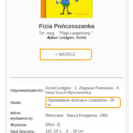
Fizia Pończoszanka
Tyt. oryg. : "Pippi Langstrump ".
Autor:
Lindgren, Astrid
Astrid Lindgren ; il. Zbigniew Piotrowski ; tł.
Odpowiedzialność:
Irena Szuch-Wyszomirska.
Opowiadanie dziecięce szwedzkie - 20
Hasła:
w.
Adres
Warszawa : Nasza Księgarnia, 1982.
wydawniczy:
Wydanie:
[Wyd. 3]
Opis fizyczny:
110, [2] s. : il. ; 20 cm.