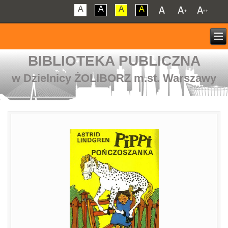
A
A
A
A
BIBLIOTEKA PUBLICZNA
w Dzielnicy ŻOLIBORZ m.st. Warszawy