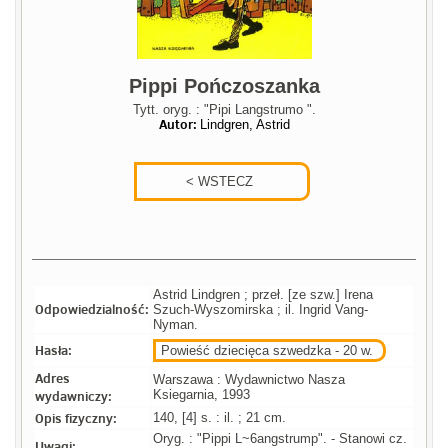
Pippi Pończoszanka
Tytt. oryg. : "Pipi Langstrumo ".
Autor:
Lindgren, Astrid
Astrid Lindgren ; przeł. [ze szw.] Irena
Odpowiedzialność:
Szuch-Wyszomirska ; il. Ingrid Vang-
Nyman.
Hasła:
Powieść dziecięca szwedzka - 20 w.
Adres
Warszawa : Wydawnictwo Nasza
wydawniczy:
Ksiegarnia, 1993
Opis fizyczny:
140, [4] s. : il. ; 21 cm.
Oryg. : "Pippi L~6angstrump". - Stanowi cz.
Uwagi: