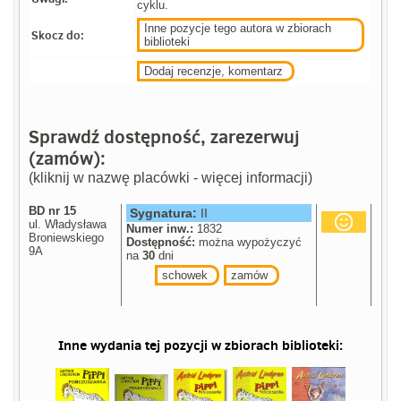
cyklu.
Inne pozycje tego autora w zbiorach
Skocz do:
biblioteki
Dodaj recenzje, komentarz
Sprawdź dostępność, zarezerwuj
(zamów):
(kliknij w nazwę placówki - więcej informacji)
BD nr 15
Sygnatura:
II
ul. Władysława
Numer inw.:
1832
Broniewskiego
Dostępność:
można wypożyczyć
9A
na
30
dni
schowek
zamów
Inne wydania tej pozycji w zbiorach biblioteki: